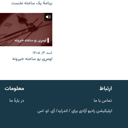
برنامۀ یک ساعته نخست
اسد ۱۴, ۱۴۰۵
لومړۍ یو ساعته خپرونه
صفحه پشتو
Azadi English
به ما بپیوندید
ارتباط
معلومات
تماس با ما
در بارۀ ما
اپلیکیشن رادیو آزادی برای / اندراید/ آی. او. اس
همۀ سایت‌های رادیو آزادی/ رادیو
اروپای آزاد