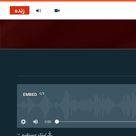
زنده
EMBED
No 
0:00
لینک مستقیم