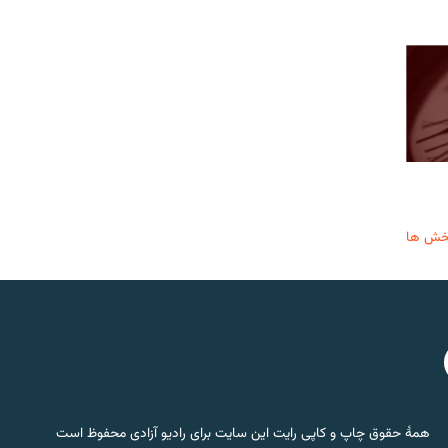
خش ها
همۀ حقوق چاپ و کاپی رایت این سایت برای رادیو آزادی محفوظ است