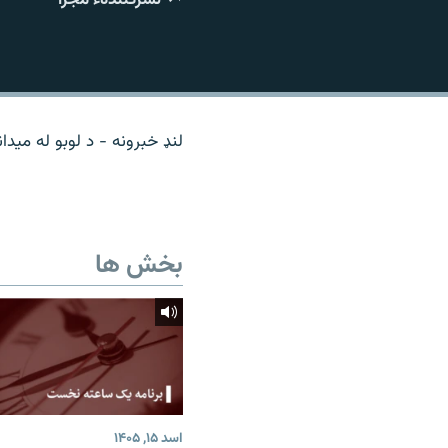
تماس
لنډ خبرونه - د لوبو له میدان
بخش ها
اسد ۱۵, ۱۴۰۵