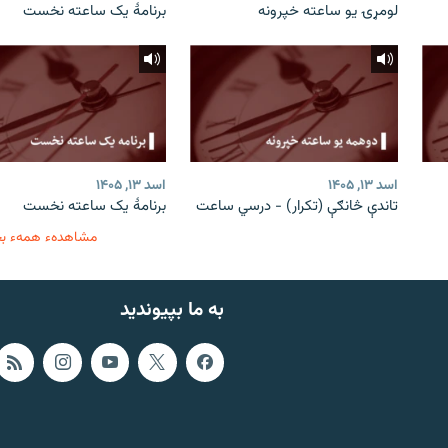
لومړۍ یو ساعته خپرونه
برنامۀ یک ساعته نخست
اسد ۱۳, ۱۴۰۵
اسد ۱۳, ۱۴۰۵
تاندې څانګې (تکرار) - درسي ساعت
برنامۀ یک ساعته نخست
مشاهدهء همهء ب
به ما بپیوندید