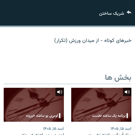
تماس
شریک ساختن
صفحه پشتو
Azadi English
خبرهای کوتاه - از میدان ورزش (تکرار)
به ما بپیوندید
بخش ها
همۀ سایت‌های رادیو آزادی/ رادیو اروپای آزاد
اسد ۱۵, ۱۴۰۵
اسد ۱۵, ۱۴۰۵