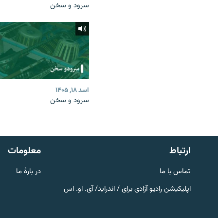
سرود و سخن
اسد ۱۸, ۱۴۰۵
سرود و سخن
صفحه پشتو
Azadi English
به ما بپیوندید
ارتباط
معلومات
تماس با ما
در بارۀ ما
اپلیکیشن رادیو آزادی برای / اندراید/ آی. او. اس
همۀ سایت‌های رادیو آزادی/ رادیو
اروپای آزاد