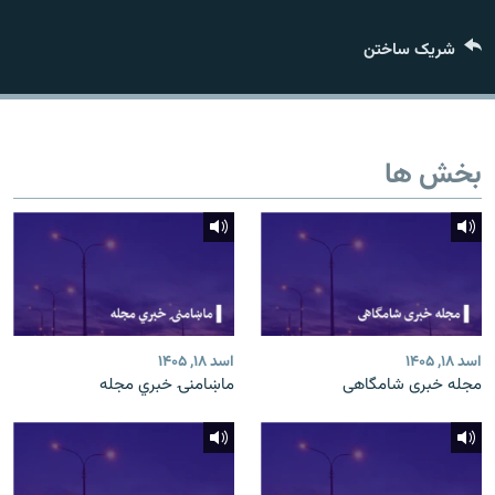
تماس
شریک ساختن
صفحه پشتو
Azadi English
بخش ها
به ما بپیوندید
همۀ سایت‌های رادیو آزادی/ رادیو اروپای آزاد
اسد ۱۸, ۱۴۰۵
اسد ۱۸, ۱۴۰۵
مجله خبری شامگاهی
ماښامنۍ خبري مجله