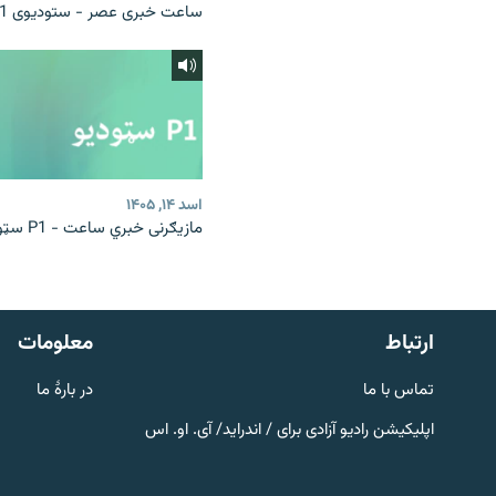
ساعت خبری عصر - ستودیوی P1
اسد ۱۴, ۱۴۰۵
مازیګرنی خبري ساعت - P1 سټوډیو
صفحه پشتو
Azadi English
به ما بپیوندید
ارتباط
معلومات
تماس با ما
در بارۀ ما
اپلیکیشن رادیو آزادی برای / اندراید/ آی. او. اس
همۀ سایت‌های رادیو آزادی/ رادیو
اروپای آزاد