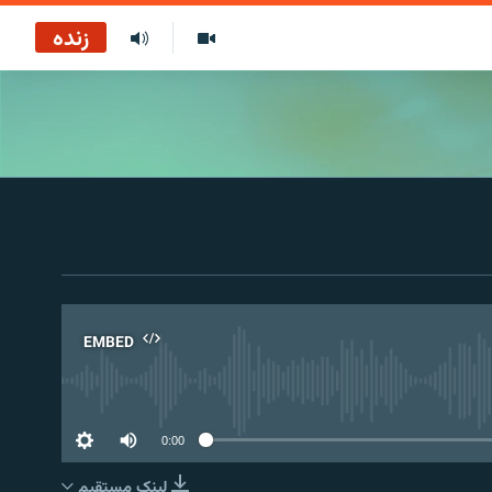
زنده
EMBED
No 
0:00
لینک مستقیم