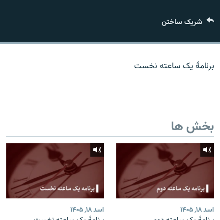
تماس
شریک ساختن
صفحه پشتو
Azadi English
برنامۀ یک ساعته نخست
به ما بپیوندید
بخش ها
همۀ سایت‌های رادیو آزادی/ رادیو اروپای آزاد
اسد ۱۸, ۱۴۰۵
اسد ۱۸, ۱۴۰۵