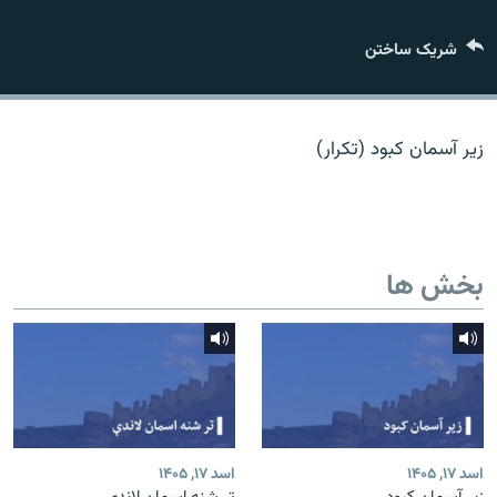
تماس
شریک ساختن
صفحه پشتو
Azadi English
زیر آسمان کبود (تکرار)
به ما بپیوندید
بخش ها
همۀ سایت‌های رادیو آزادی/ رادیو اروپای آزاد
اسد ۱۷, ۱۴۰۵
اسد ۱۷, ۱۴۰۵