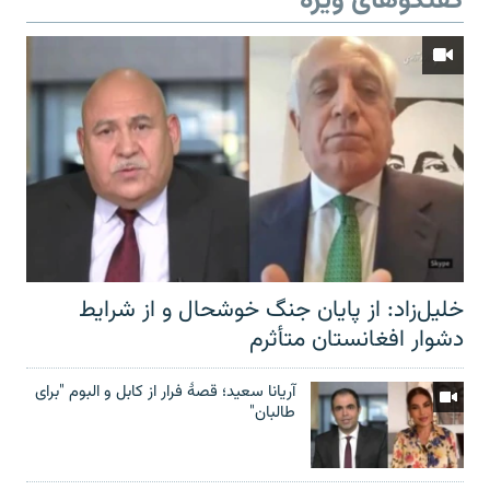
گفتگوهای ویژه
خلیل‌زاد: از پایان جنگ خوشحال و از شرایط
دشوار افغانستان متأثرم
آریانا سعید؛ قصۀ فرار از کابل و البوم "برای
طالبان"