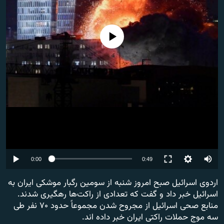
تماس
صفحه پشتو
No media source currently available
Azadi English
به ما بپیوندید
همۀ سایت‌های رادیو آزادی/ رادیو اروپای آزاد
Auto
0:00
0:49
240p
اردوی اسرائیل صبح امروز شنبه از سومین رگبار موشکی ایران به
اسرائیل خبر داد و گفت که تعدادی از راکت‌ها رهگیری شدند.
360p
منابع صحی اسرائیل از مجروح شدن مجموعاً حدود ۷۰ نفر طی
480p
سه موج حملات راکتی ایران خبر داده اند.