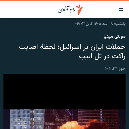
ینک‌های
ابل
سترسی
یکشنبه ۱۸ اسد ۱۴۰۵ کابل ۰۴:۰۳
ازگشت
صفحه نخست
مولتی میدیا
ه
گزارش‌ها
تن
حملات ایران بر اسرائیل؛ لحظۀ اصابت
صلی
خبرها
افغانستان
راکت در تل ابیب
ازگشت
جدول نشرات
منطقه
افغانستان
ه
جوزا ۲۴, ۱۴۰۴
نوی
مصاحبه‌ها
جهان
شرق میانه
صلی
برنامه‌ها
جهان
راجعه
ه
مجموعه تصویری
فحه
ورزش
ستجو
بحران مهاجرت
'کووید-۱۹'