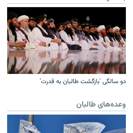
دو سالگی 'بازگشت طالبان به قدرت'
وعده‌های طالبان