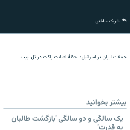
720p
1080p
شریک ساختن
480p
360p
240p
Auto
1080p
720p
حملات ایران بر اسرائیل؛ لحظۀ اصابت راکت در تل ابیب
بیشتر بخوانید
یک سالگی و دو سالگی 'بازگشت طالبان
به قدرت'