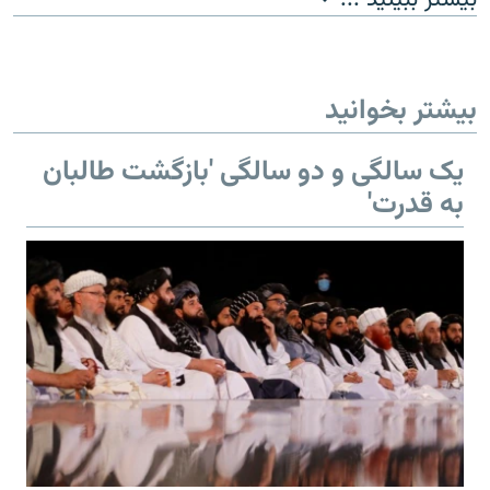
480p
360p
240p
Auto
1080p
720p
بیشتر بخوانید
یک سالگی و دو سالگی 'بازگشت طالبان
به قدرت'