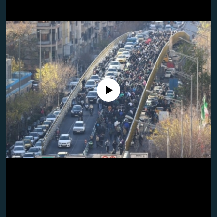
تماس
صفحه پشتو
Azadi English
به ما بپیوندید
No media source currently available
همۀ سایت‌های رادیو آزادی/ رادیو اروپای آزاد