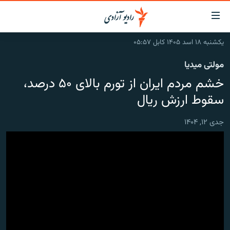
ینک‌های
ابل
سترسی
یکشنبه ۱۸ اسد ۱۴۰۵ کابل ۰۵:۵۷
ازگشت
صفحه نخست
مولتی میدیا
ه
گزارش‌ها
تن
خشم مردم ایران از تورم بالای ۵۰ درصد،
صلی
خبرها
افغانستان
سقوط ارزش ریال
ازگشت
جدول نشرات
منطقه
افغانستان
ه
جدی ۱۲, ۱۴۰۴
نوی
مصاحبه‌ها
جهان
شرق میانه
صلی
برنامه‌ها
جهان
راجعه
ه
مجموعه تصویری
فحه
ورزش
ستجو
بحران مهاجرت
'کووید-۱۹'