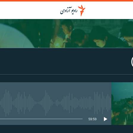
media source currently available
59:59