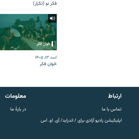
فکر نو (تکرار)
اسد ۱۳, ۱۴۰۵
ځوان فکر
صفحه پشتو
Azadi English
به ما بپیوندید
ارتباط
معلومات
تماس با ما
در بارۀ ما
اپلیکیشن رادیو آزادی برای / اندراید/ آی. او. اس
همۀ سایت‌های رادیو آزادی/ رادیو
اروپای آزاد