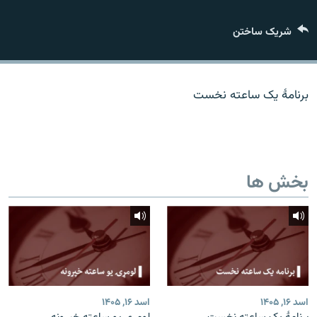
تماس
شریک ساختن
صفحه پشتو
Azadi English
برنامۀ یک ساعته نخست
به ما بپیوندید
بخش ها
همۀ سایت‌های رادیو آزادی/ رادیو اروپای آزاد
اسد ۱۶, ۱۴۰۵
اسد ۱۶, ۱۴۰۵