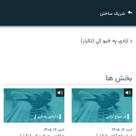
تماس
شریک ساختن
صفحه پشتو
Azadi English
د ازادۍ په څپو کې (تکرار)
به ما بپیوندید
بخش ها
همۀ سایت‌های رادیو آزادی/ رادیو اروپای آزاد
اسد ۱۶, ۱۴۰۵
اسد ۱۶, ۱۴۰۵