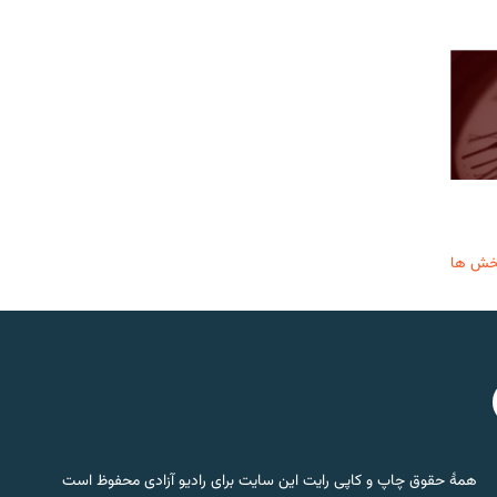
خش ها
همۀ حقوق چاپ و کاپی رایت این سایت برای رادیو آزادی محفوظ است