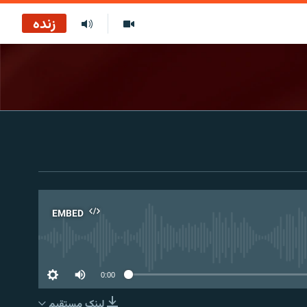
زنده
EMBED
No 
0:00
لینک مستقیم