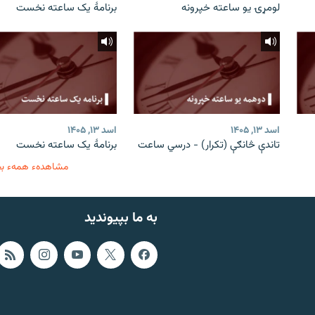
لومړۍ یو ساعته خپرونه
برنامۀ یک ساعته نخست
اسد ۱۳, ۱۴۰۵
اسد ۱۳, ۱۴۰۵
تاندې څانګې (تکرار) - درسي ساعت
برنامۀ یک ساعته نخست
مشاهدهء همهء ب
به ما بپیوندید