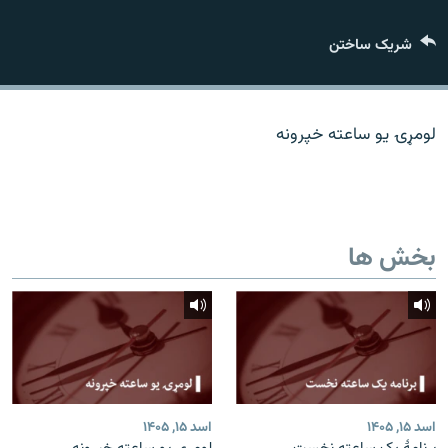
تماس
شریک ساختن
صفحه پشتو
Azadi English
لومړۍ یو ساعته خپرونه
به ما بپیوندید
بخش ها
همۀ سایت‌های رادیو آزادی/ رادیو اروپای آزاد
اسد ۱۵, ۱۴۰۵
اسد ۱۵, ۱۴۰۵