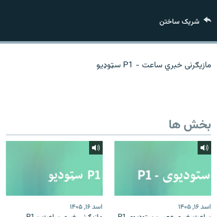
تماس
شریک ساختن
صفحه پشتو
Azadi English
مازیګرنی خبري ساعت - P1 سټوډیو
به ما بپیوندید
بخش ها
همۀ سایت‌های رادیو آزادی/ رادیو اروپای آزاد
اسد ۱۶, ۱۴۰۵
اسد ۱۶, ۱۴۰۵