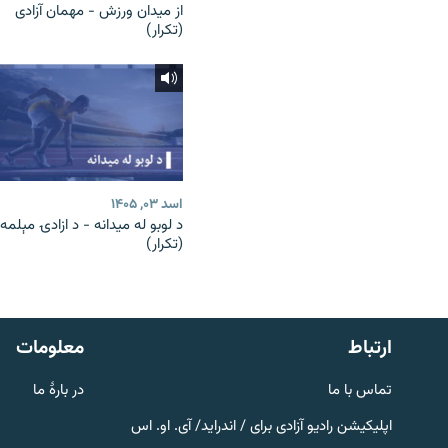
از میدان ورزش - مهمان آزادی
(تکرار)
اسد ۰۳, ۱۴۰۵
د لوبو له میدانه - د ازادۍ مېلمه
(تکرار)
صفحه پشتو
Azadi English
به ما بپیوندید
ارتباط
معلومات
تماس با ما
در بارۀ ما
اپلیکیشن رادیو آزادی برای / اندراید/ آی. او. اس
همۀ سایت‌های رادیو آزادی/ رادیو