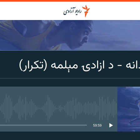
انه - د ازادۍ مېلمه (تکرار)
media source currently available
59:59