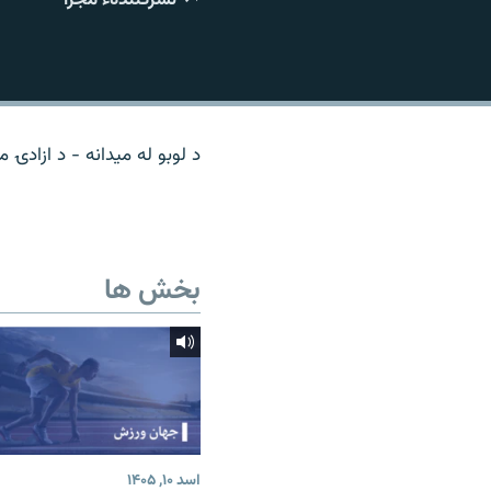
تماس
د لوبو له میدانه - د ازادۍ م
بخش ها
اسد ۱۰, ۱۴۰۵