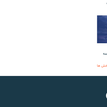
مه
خش ها