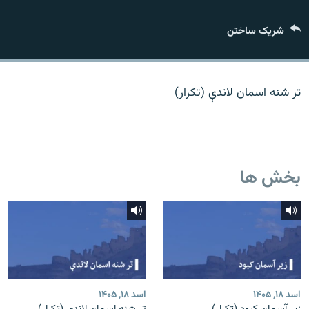
تماس
شریک ساختن
صفحه پشتو
Azadi English
تر شنه اسمان لاندې (تکرار)
به ما بپیوندید
بخش ها
همۀ سایت‌های رادیو آزادی/ رادیو اروپای آزاد
اسد ۱۸, ۱۴۰۵
اسد ۱۸, ۱۴۰۵