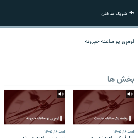
تماس
شریک ساختن
صفحه پشتو
Azadi English
لومړۍ یو ساعته خپرونه
به ما بپیوندید
بخش ها
همۀ سایت‌های رادیو آزادی/ رادیو اروپای آزاد
اسد ۱۶, ۱۴۰۵
اسد ۱۶, ۱۴۰۵