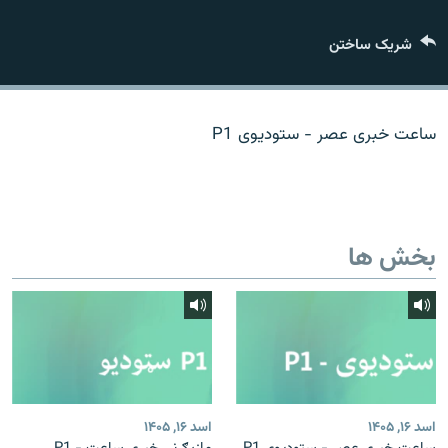
تماس
شریک ساختن
صفحه پشتو
Azadi English
ساعت خبری عصر - ستودیوی P1
به ما بپیوندید
بخش ها
همۀ سایت‌های رادیو آزادی/ رادیو اروپای آزاد
اسد ۱۶, ۱۴۰۵
اسد ۱۶, ۱۴۰۵