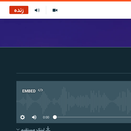
زنده
EMBED
No 
0:00
لینک مستقیم