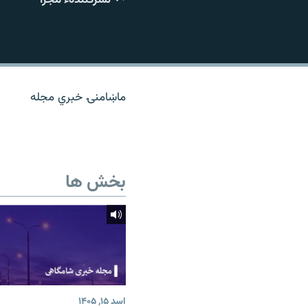
تماس
ماښامنۍ خبري مجله
بخش ها
اسد ۱۵, ۱۴۰۵