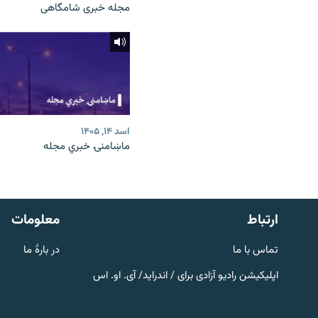
مجله خبری شامگاهی
اسد ۱۴, ۱۴۰۵
ماښامنۍ خبري مجله
صفحه پشتو
Azadi English
به ما بپیوندید
ارتباط
معلومات
تماس با ما
در بارۀ ما
اپلیکیشن رادیو آزادی برای / اندراید/ آی. او. اس
همۀ سایت‌های رادیو آزادی/ رادیو
اروپای آزاد