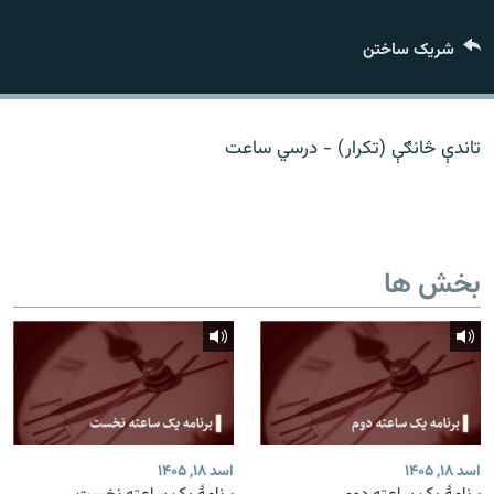
تماس
شریک ساختن
صفحه پشتو
Azadi English
تاندې څانګې (تکرار) - درسي ساعت
به ما بپیوندید
بخش ها
همۀ سایت‌های رادیو آزادی/ رادیو اروپای آزاد
اسد ۱۸, ۱۴۰۵
اسد ۱۸, ۱۴۰۵