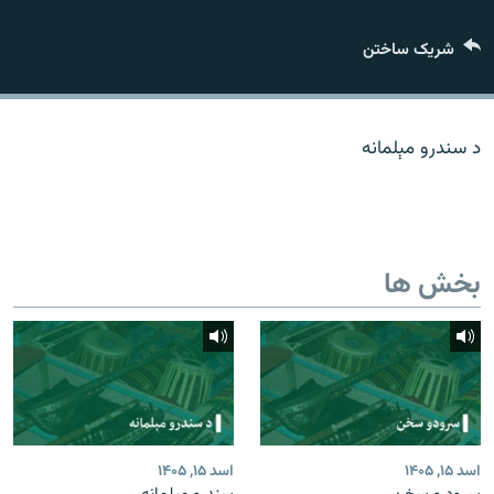
تماس
شریک ساختن
صفحه پشتو
Azadi English
د سندرو مېلمانه
به ما بپیوندید
بخش ها
همۀ سایت‌های رادیو آزادی/ رادیو اروپای آزاد
اسد ۱۵, ۱۴۰۵
اسد ۱۵, ۱۴۰۵