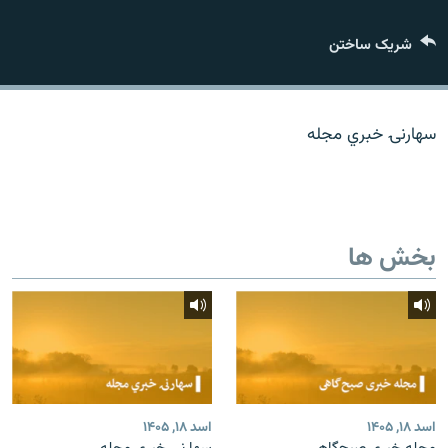
تماس
شریک ساختن
صفحه پشتو
Azadi English
سهارنۍ خبري مجله
به ما بپیوندید
بخش ها
همۀ سایت‌های رادیو آزادی/ رادیو اروپای آزاد
اسد ۱۸, ۱۴۰۵
اسد ۱۸, ۱۴۰۵