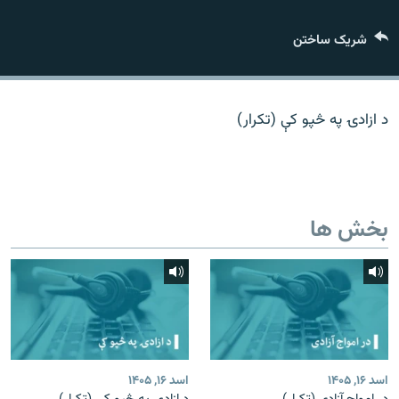
تماس
شریک ساختن
صفحه پشتو
Azadi English
د ازادۍ په څپو کې (تکرار)
به ما بپیوندید
بخش ها
همۀ سایت‌های رادیو آزادی/ رادیو اروپای آزاد
اسد ۱۶, ۱۴۰۵
اسد ۱۶, ۱۴۰۵