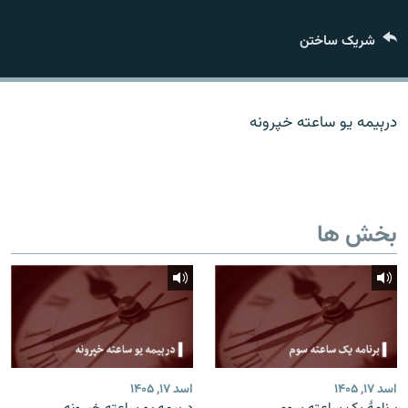
تماس
شریک ساختن
صفحه پشتو
Azadi English
درېیمه یو ساعته خپرونه
به ما بپیوندید
بخش ها
همۀ سایت‌های رادیو آزادی/ رادیو اروپای آزاد
اسد ۱۷, ۱۴۰۵
اسد ۱۷, ۱۴۰۵