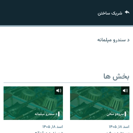
تماس
شریک ساختن
صفحه پشتو
Azadi English
د سندرو مېلمانه
به ما بپیوندید
بخش ها
همۀ سایت‌های رادیو آزادی/ رادیو اروپای آزاد
اسد ۱۸, ۱۴۰۵
اسد ۱۸, ۱۴۰۵