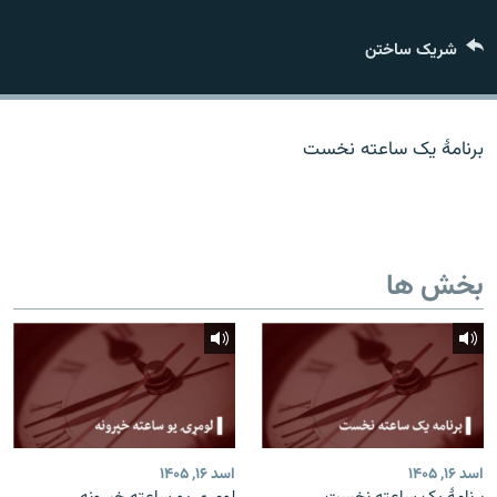
تماس
شریک ساختن
صفحه پشتو
Azadi English
برنامۀ یک ساعته نخست
به ما بپیوندید
بخش ها
همۀ سایت‌های رادیو آزادی/ رادیو اروپای آزاد
اسد ۱۶, ۱۴۰۵
اسد ۱۶, ۱۴۰۵