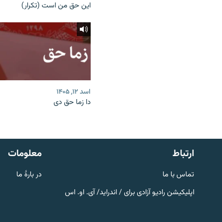
این حق من است (تکرار)
اسد ۱۲, ۱۴۰۵
دا زما حق دی
صفحه پشتو
Azadi English
به ما بپیوندید
ارتباط
معلومات
تماس با ما
در بارۀ ما
اپلیکیشن رادیو آزادی برای / اندراید/ آی. او. اس
همۀ سایت‌های رادیو آزادی/ رادیو
اروپای آزاد