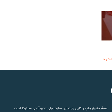
خش ها
همۀ حقوق چاپ و کاپی رایت این سایت برای رادیو آزادی محفوظ است