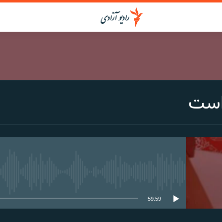
است
media source currently available
59:59