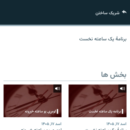
تماس
شریک ساختن
صفحه پشتو
Azadi English
برنامۀ یک ساعته نخست
به ما بپیوندید
بخش ها
همۀ سایت‌های رادیو آزادی/ رادیو اروپای آزاد
اسد ۱۷, ۱۴۰۵
اسد ۱۷, ۱۴۰۵