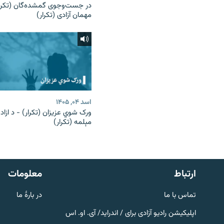
در جست‌وجوی گمشده‌گان (تکرار
مهمان آزادی (تکرار)
اسد ۰۴, ۱۴۰۵
ورک شوي عزیزان (تکرار) - د ازاد
مېلمه (تکرار)
صفحه پشتو
Azadi English
به ما بپیوندید
ارتباط
معلومات
تماس با ما
در بارۀ ما
اپلیکیشن رادیو آزادی برای / اندراید/ آی. او. اس
همۀ سایت‌های رادیو آزادی/ رادیو