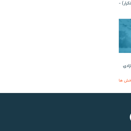
رار) -
زادۍ
خش ها