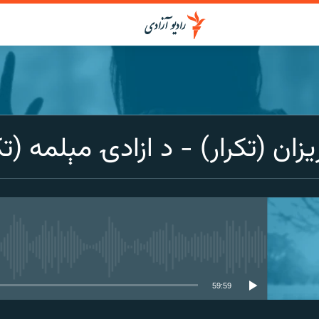
ن (تکرار) - د ازادۍ مېلمه (تک
media source currently available
59:59