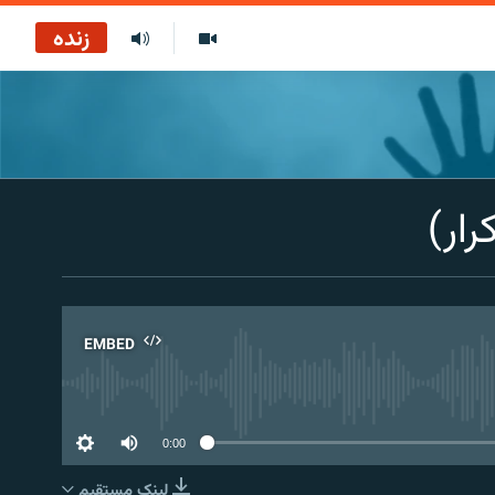
زنده
رار)
EMBED
No 
0:00
لینک مستقیم