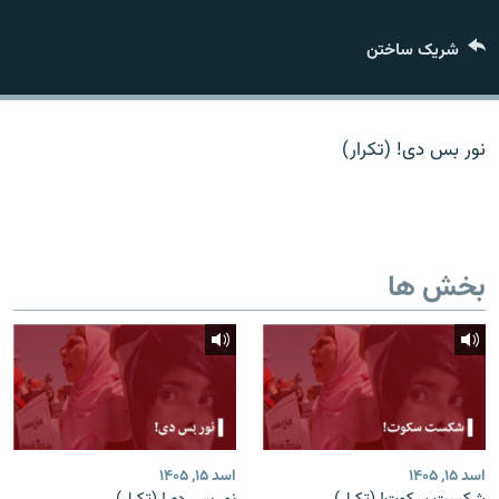
تماس
شریک ساختن
صفحه پشتو
Azadi English
نور بس دی! (تکرار)
به ما بپیوندید
بخش ها
همۀ سایت‌های رادیو آزادی/ رادیو اروپای آزاد
اسد ۱۵, ۱۴۰۵
اسد ۱۵, ۱۴۰۵