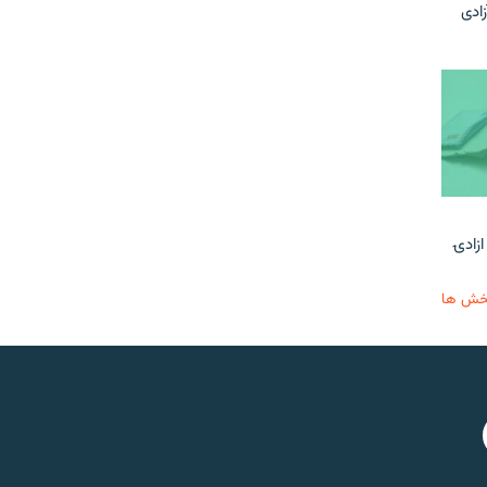
زادی
ازادۍ
خش ها