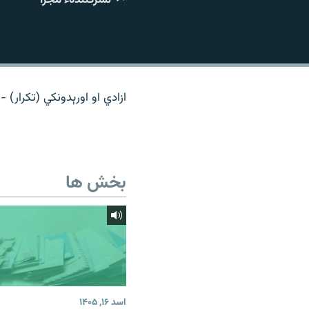
تماس
ازادي او اورېدونکي (تکرار) -
بخش ها
اسد ۱۶, ۱۴۰۵