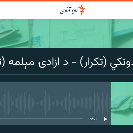
دونکي (تکرار) - د ازادۍ مېلمه (ت
media source currently available
59:59