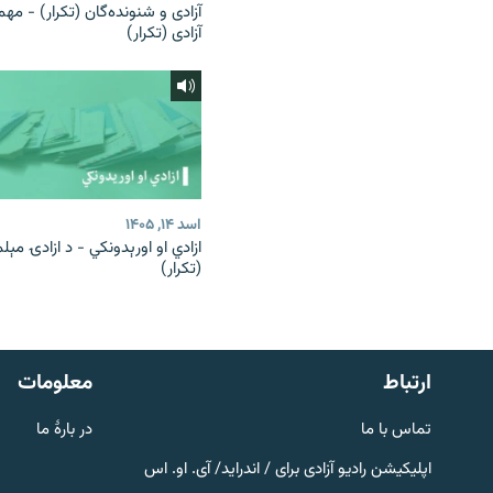
آزادی و شنونده‌گان (تکرار) - مهم
آزادی (تکرار)
اسد ۱۴, ۱۴۰۵
ازادي او اورېدونکي - د ازادۍ مېل
(تکرار)
صفحه پشتو
Azadi English
به ما بپیوندید
ارتباط
معلومات
تماس با ما
در بارۀ ما
اپلیکیشن رادیو آزادی برای / اندراید/ آی. او. اس
همۀ سایت‌های رادیو آزادی/ رادیو