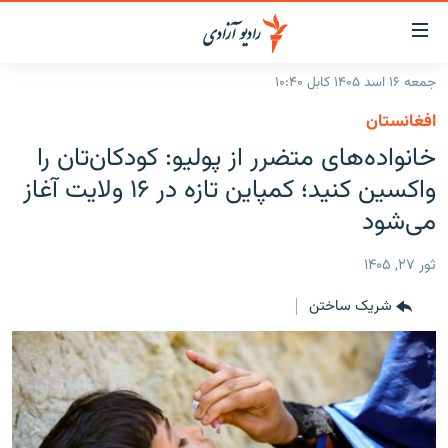
ینک‌های
ابل
سترسی
جمعه ۱۶ اسد ۱۴۰۵ کابل ۱۰:۴۰
ازگشت
صفحه نخست
افغانستان
ه
گزارش‌ها
خانواده‌های متضرر از پولیو: کودکان‌تان را
تن
صلی
خبرها
افغانستان
واکسین کنید؛ کمپاین تازه در ۱۶ ولایت آغاز
ازگشت
جدول نشرات
می‌شود
منطقه
افغانستان
ه
نوی
مصاحبه‌ها
جهان
شرق میانه
ثور ۲۷, ۱۴۰۵
صلی
برنامه‌ها
جهان
راجعه
شریک ساختن
ه
مجموعه تصویری
فحه
ورزش
ستجو
بحران مهاجرت
'کووید-۱۹'