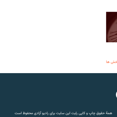
خش ها
همۀ حقوق چاپ و کاپی رایت این سایت برای رادیو آزادی محفوظ است