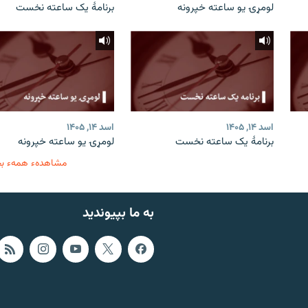
لومړۍ یو ساعته خپرونه
برنامۀ یک ساعته نخست
اسد ۱۴, ۱۴۰۵
اسد ۱۴, ۱۴۰۵
برنامۀ یک ساعته نخست
لومړۍ یو ساعته خپرونه
مشاهدهء همهء ب
به ما بپیوندید