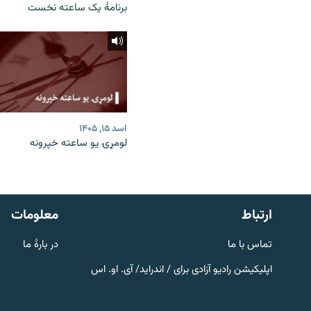
برنامۀ یک ساعته نخست
اسد ۱۵, ۱۴۰۵
لومړۍ یو ساعته خپرونه
صفحه پشتو
Azadi English
به ما بپیوندید
ارتباط
معلومات
تماس با ما
در بارۀ ما
اپلیکیشن رادیو آزادی برای / اندراید/ آی. او. اس
همۀ سایت‌های رادیو آزادی/ رادیو
اروپای آزاد