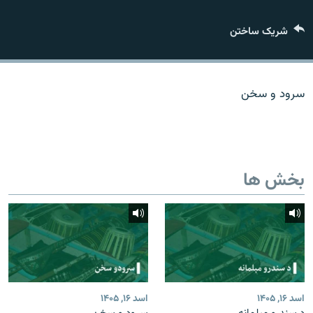
تماس
شریک ساختن
صفحه پشتو
Azadi English
سرود و سخن
به ما بپیوندید
بخش ها
همۀ سایت‌های رادیو آزادی/ رادیو اروپای آزاد
اسد ۱۶, ۱۴۰۵
اسد ۱۶, ۱۴۰۵