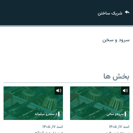
تماس
شریک ساختن
صفحه پشتو
Azadi English
سرود و سخن
به ما بپیوندید
بخش ها
همۀ سایت‌های رادیو آزادی/ رادیو اروپای آزاد
اسد ۱۷, ۱۴۰۵
اسد ۱۷, ۱۴۰۵