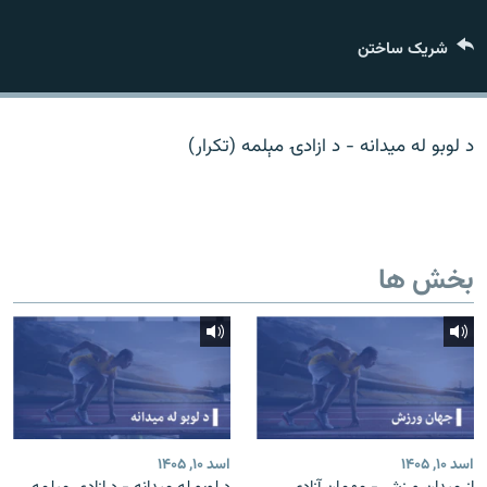
تماس
شریک ساختن
صفحه پشتو
Azadi English
د لوبو له میدانه - د ازادۍ مېلمه (تکرار)
به ما بپیوندید
بخش ها
همۀ سایت‌های رادیو آزادی/ رادیو اروپای آزاد
اسد ۱۰, ۱۴۰۵
اسد ۱۰, ۱۴۰۵