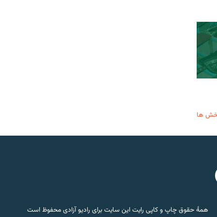
خش ها
همۀ حقوق چاپ و کاپی رایت این سایت برای رادیو آزادی محفوظ است