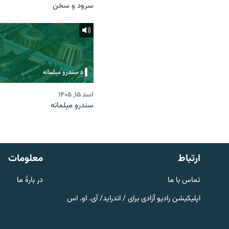
سرود و سخن
اسد ۱۵, ۱۴۰۵
سندرو مېلمانه
صفحه پشتو
Azadi English
به ما بپیوندید
ارتباط
معلومات
تماس با ما
در بارۀ ما
اپلیکیشن رادیو آزادی برای / اندراید/ آی. او. اس
همۀ سایت‌های رادیو آزادی/ رادیو
اروپای آزاد