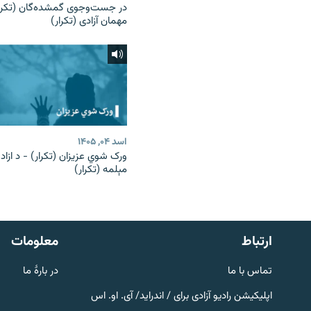
در جست‌وجوی گمشده‌گان (تکرار
مهمان آزادی (تکرار)
اسد ۰۴, ۱۴۰۵
ورک شوي عزیزان (تکرار) - د ازاد
مېلمه (تکرار)
صفحه پشتو
Azadi English
به ما بپیوندید
ارتباط
معلومات
تماس با ما
در بارۀ ما
اپلیکیشن رادیو آزادی برای / اندراید/ آی. او. اس
همۀ سایت‌های رادیو آزادی/ رادیو