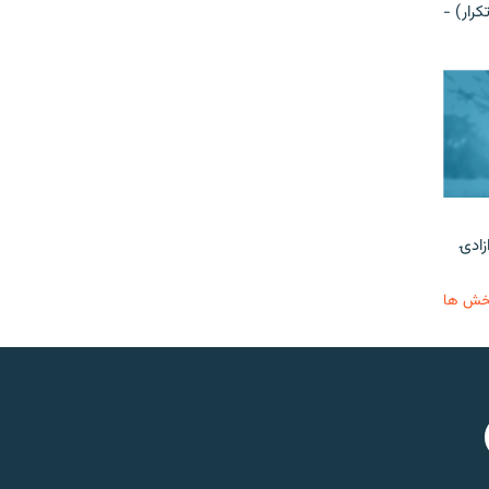
رار) -
زادۍ
خش ها