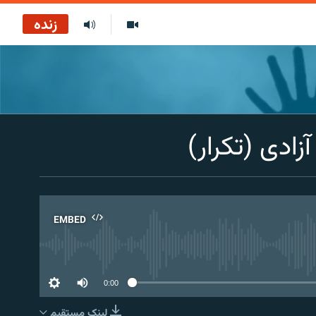
زنده
ادی (تکرار)
EMBED
No 
0:00
لینک مستقیم