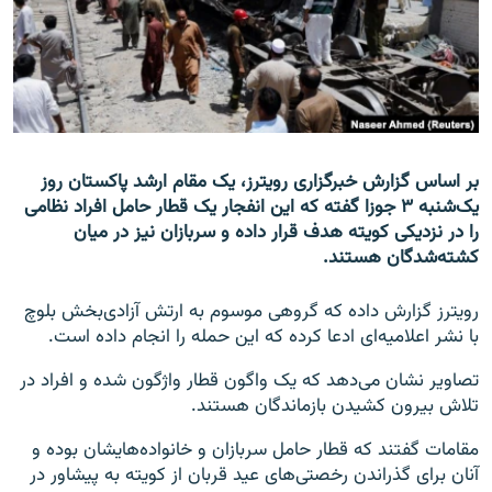
تماس
صفحه پشتو
Azadi English
به ما بپیوندید
بر اساس گزارش خبرگزاری رویترز، یک مقام ارشد پاکستان روز
یک‌شنبه ۳ جوزا گفته که این انفجار یک قطار حامل افراد نظامی
را در نزدیکی کویته هدف قرار داده و سربازان نیز در میان
کشته‌شدگان هستند.
همۀ سایت‌های رادیو آزادی/ رادیو اروپای آزاد
رویترز گزارش داده که گروهی موسوم به ارتش آزادی‌بخش بلوچ
با نشر اعلامیه‌ای ادعا کرده که این حمله را انجام داده است.
تصاویر نشان می‌دهد که یک واگون قطار واژگون شده و افراد در
تلاش بیرون کشیدن بازماندگان هستند.
مقامات گفتند که قطار حامل سربازان و خانواده‌هایشان بوده و
آنان برای گذراندن رخصتی‌های عید قربان از کویته به پیشاور در