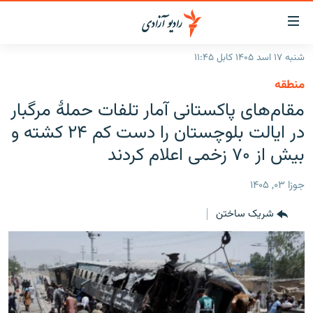
ینک‌های
ابل
سترسی
شنبه ۱۷ اسد ۱۴۰۵ کابل ۱۱:۴۵
ازگشت
صفحه نخست
منطقه
ه
گزارش‌ها
مقام‌های پاکستانی آمار تلفات حملۀ مرگبار
تن
صلی
خبرها
افغانستان
در ایالت بلوچستان را دست کم ۲۴ کشته و
ازگشت
جدول نشرات
بیش از ۷۰ زخمی اعلام کردند
منطقه
افغانستان
ه
نوی
مصاحبه‌ها
جهان
شرق میانه
جوزا ۰۳, ۱۴۰۵
صلی
برنامه‌ها
جهان
راجعه
شریک ساختن
ه
مجموعه تصویری
فحه
ورزش
ستجو
بحران مهاجرت
'کووید-۱۹'