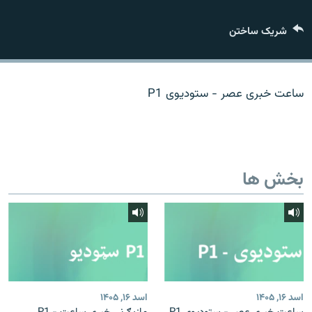
تماس
شریک ساختن
صفحه پشتو
Azadi English
ساعت خبری عصر - ستودیوی P1
به ما بپیوندید
بخش ها
همۀ سایت‌های رادیو آزادی/ رادیو اروپای آزاد
اسد ۱۶, ۱۴۰۵
اسد ۱۶, ۱۴۰۵