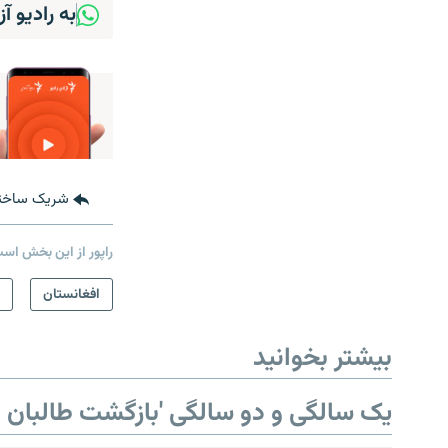
به رادیو آ
شریک ساخت
راپور از این بخش اس
صفحه پشتو
افغانستان
Azadi English
بیشتر بخوانید
به ما بپیوندید
یک سالگی و دو سالگی 'بازگشت طالبان ب