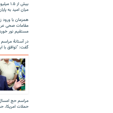
بیش از 
میان امید به پایا
مقامات صحی عربست
مستقیم نور خورشی
در آستانۀ مراسم ح
گفت: "توافق با ای
مراسم حج امسال پ
حملات امریکا، حم