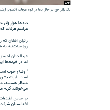
یک زائر حج در حال دعا در کوه عرفات (تصویر آرشی
صدها هزار زائر حج
مراسم عرفات که
زائران افغان که ر
روز سه‌شنبه به هم
عبدالحنان احمدزی،
اما در خیمه‌ها ا
"اوضاع خوب است
است، ایرکندیشن 
منتظر هستند، مر
می‌خوانند گریه می
افغانستان شرکت کرده اند و برای