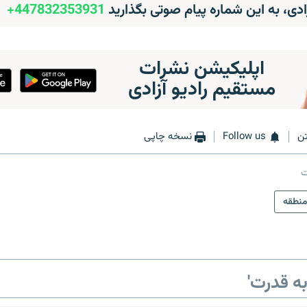
زادی، به این شماره پیام صوتی بگذارید
447832353931+
اپلیکیشن نشرات
مستقیم رادیو آزادی
ن
Follow us
نسخه چاپی
ت
منطقه
ه قدرت'