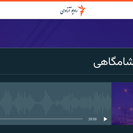
شامگاهی
media source currently available
29:59