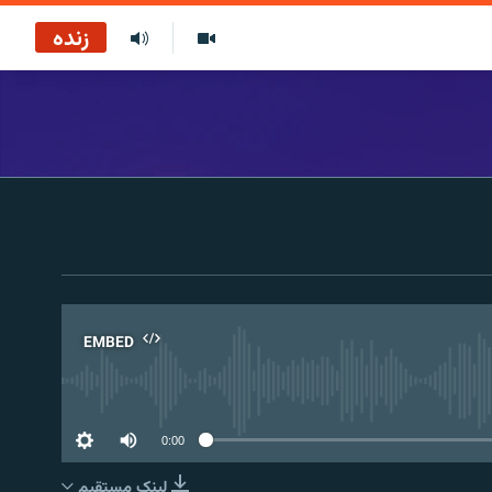
زنده
EMBED
No 
0:00
لینک مستقیم