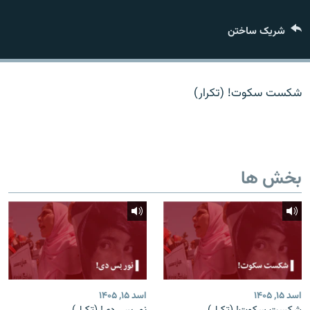
تماس
شریک ساختن
صفحه پشتو
Azadi English
شکست سکوت! (تکرار)
به ما بپیوندید
بخش ها
همۀ سایت‌های رادیو آزادی/ رادیو اروپای آزاد
اسد ۱۵, ۱۴۰۵
اسد ۱۵, ۱۴۰۵