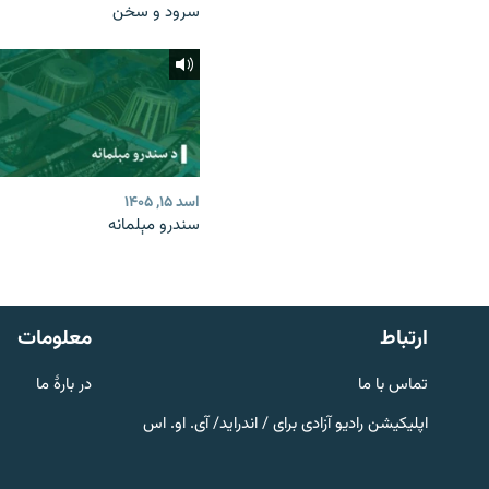
سرود و سخن
اسد ۱۵, ۱۴۰۵
سندرو مېلمانه
صفحه پشتو
Azadi English
به ما بپیوندید
ارتباط
معلومات
تماس با ما
در بارۀ ما
اپلیکیشن رادیو آزادی برای / اندراید/ آی. او. اس
همۀ سایت‌های رادیو آزادی/ رادیو
اروپای آزاد