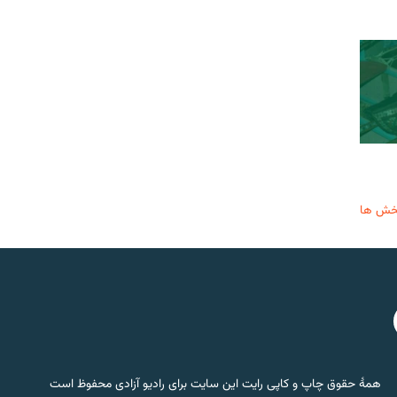
خش ها
همۀ حقوق چاپ و کاپی رایت این سایت برای رادیو آزادی محفوظ است