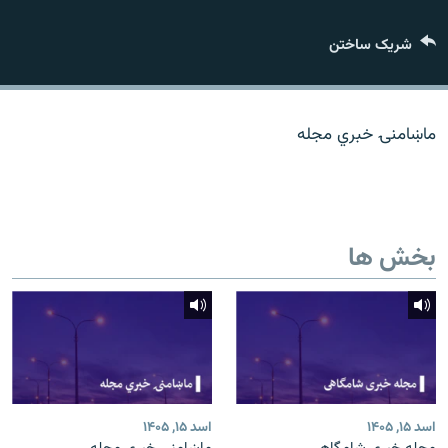
تماس
شریک ساختن
صفحه پشتو
Azadi English
ماښامنۍ خبري مجله
به ما بپیوندید
بخش ها
همۀ سایت‌های رادیو آزادی/ رادیو اروپای آزاد
اسد ۱۵, ۱۴۰۵
اسد ۱۵, ۱۴۰۵