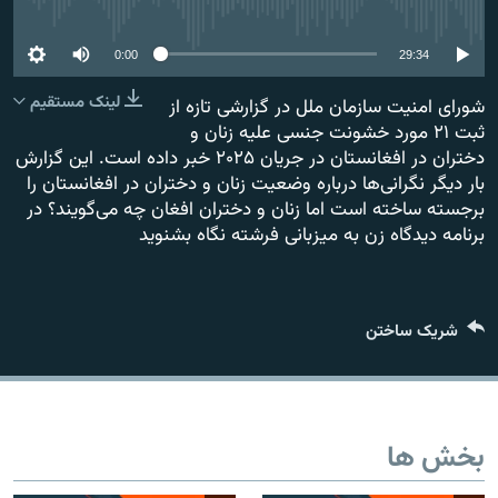
No media source currently available
تماس
0:00
29:34
صفحه پشتو
لینک مستقیم
شورای امنیت سازمان ملل در گزارشی تازه از
Azadi English
ثبت ۲۱ مورد خشونت جنسی علیه زنان و
دختران در افغانستان در جریان ۲۰۲۵ خبر داده است. این گزارش
به ما بپیوندید
بار دیگر نگرانی‌ها درباره وضعیت زنان و دختران در افغانستان را
برجسته ساخته است اما زنان و دختران افغان چه می‌گویند؟ در
برنامه دیدگاه زن به میزبانی فرشته نگاه بشنوید
همۀ سایت‌های رادیو آزادی/ رادیو اروپای آزاد
شریک ساختن
بخش ها