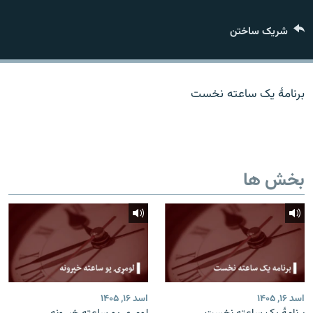
تماس
شریک ساختن
صفحه پشتو
Azadi English
برنامۀ یک ساعته نخست
به ما بپیوندید
بخش ها
همۀ سایت‌های رادیو آزادی/ رادیو اروپای آزاد
اسد ۱۶, ۱۴۰۵
اسد ۱۶, ۱۴۰۵