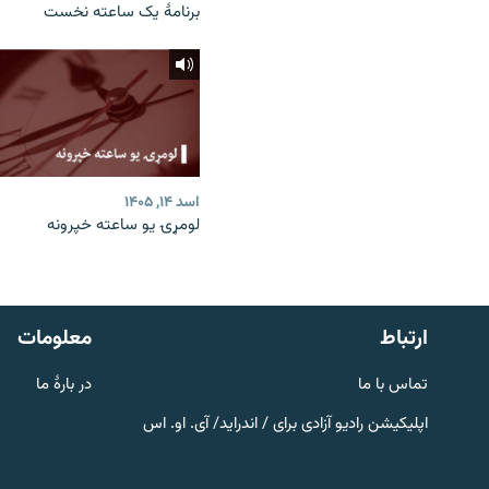
برنامۀ یک ساعته نخست
اسد ۱۴, ۱۴۰۵
لومړۍ یو ساعته خپرونه
صفحه پشتو
Azadi English
به ما بپیوندید
ارتباط
معلومات
تماس با ما
در بارۀ ما
اپلیکیشن رادیو آزادی برای / اندراید/ آی. او. اس
همۀ سایت‌های رادیو آزادی/ رادیو
اروپای آزاد