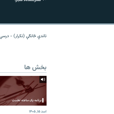
تماس
تاندې څانګې (تکرار) - درس
بخش ها
اسد ۱۵, ۱۴۰۵