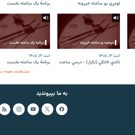
لومړۍ یو ساعته خپرونه
برنامۀ یک ساعته نخست
اسد ۱۳, ۱۴۰۵
اسد ۱۳, ۱۴۰۵
تاندې څانګې (تکرار) - درسي ساعت
برنامۀ یک ساعته نخست
مشاهدهء همهء ب
به ما بپیوندید