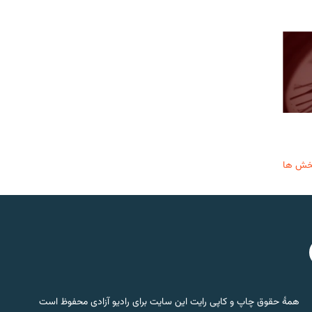
خش ها
همۀ حقوق چاپ و کاپی رایت این سایت برای رادیو آزادی محفوظ است