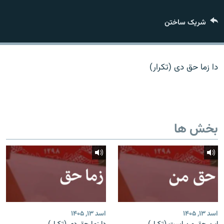
تماس
شریک ساختن
صفحه پشتو
Azadi English
دا زما حق دی (تکرار)
به ما بپیوندید
بخش ها
همۀ سایت‌های رادیو آزادی/ رادیو اروپای آزاد
اسد ۱۳, ۱۴۰۵
اسد ۱۳, ۱۴۰۵